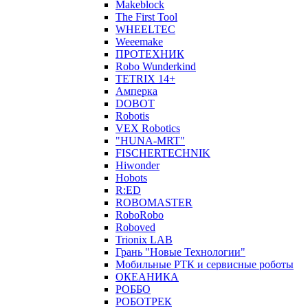
Makeblock
The First Tool
WHEELTEC
Weeemake
ПРОТЕХНИК
Robo Wunderkind
TETRIX 14+
Амперка
DOBOT
Robotis
VEX Robotics
"HUNA-MRT"
FISCHERTECHNIK
Hiwonder
Hobots
R:ED
ROBOMASTER
RoboRobo
Roboved
Trionix LAB
Грань "Новые Технологии"
Мобильные РТК и сервисные роботы
ОКЕАНИКА
РОББО
РОБОТРЕК