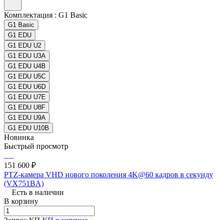
Комплектация :
G1 Basic
G1 Basic
G1 EDU
G1 EDU U2
G1 EDU U3A
G1 EDU U4B
G1 EDU U5C
G1 EDU U6D
G1 EDU U7E
G1 EDU U8F
G1 EDU U9A
G1 EDU U10B
Новинка
Быстрый просмотр
151 600 ₽
PTZ-камера VHD нового поколения 4K@60 кадров в секунду
(VX751BA)
Есть в наличии
В корзину