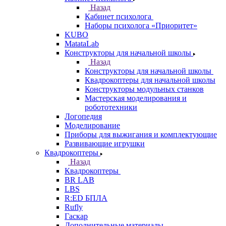
Назад
Кабинет психолога
Наборы психолога «Приоритет»
KUBO
MatataLab
Конструкторы для начальной школы
Назад
Конструкторы для начальной школы
Квадрокоптеры для начальной школы
Конструкторы модульных станков
Мастерская моделирования и
робототехники
Логопедия
Моделирование
Приборы для выжигания и комплектующие
Развивающие игрушки
Квадрокоптеры
Назад
Квадрокоптеры
BR LAB
LBS
R:ED БПЛА
Rufly
Гаскар
Дополнительные материалы