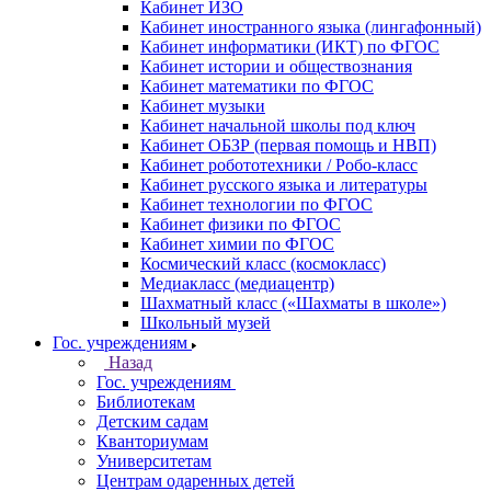
Кабинет ИЗО
Кабинет иностранного языка (лингафонный)
Кабинет информатики (ИКТ) по ФГОС
Кабинет истории и обществознания
Кабинет математики по ФГОС
Кабинет музыки
Кабинет начальной школы под ключ
Кабинет ОБЗР (первая помощь и НВП)
Кабинет робототехники / Робо-класс
Кабинет русского языка и литературы
Кабинет технологии по ФГОС
Кабинет физики по ФГОС
Кабинет химии по ФГОС
Космический класс (космокласс)
Медиакласс (медиацентр)
Шахматный класс («Шахматы в школе»)
Школьный музей
Гос. учреждениям
Назад
Гос. учреждениям
Библиотекам
Детским садам
Кванториумам
Университетам
Центрам одаренных детей