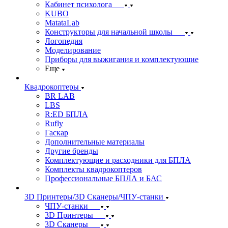
Кабинет психолога
KUBO
MatataLab
Конструкторы для начальной школы
Логопедия
Моделирование
Приборы для выжигания и комплектующие
Еще
Квадрокоптеры
BR LAB
LBS
R:ED БПЛА
Rufly
Гаскар
Дополнительные материалы
Другие бренды
Комплектующие и расходники для БПЛА
Комплекты квадрокоптеров
Профессиональные БПЛА и БАС
3D Принтеры/3D Сканеры/ЧПУ-станки
ЧПУ-станки
3D Принтеры
3D Сканеры