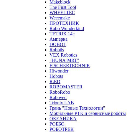
Makeblock
The First Tool
WHEELTEC
Weeemake
ПРОТЕХНИК
Robo Wunderkind
TETRIX 14+
Амперка
DOBOT
Robotis
VEX Robotics
"HUNA-MRT"
FISCHERTECHNIK
Hiwonder
Hobots
R:ED
ROBOMASTER
RoboRobo
Roboved
Trionix LAB
Грань "Новые Технологии"
Мобильные РТК и сервисные роботы
ОКЕАНИКА
РОББО
РОБОТРЕК