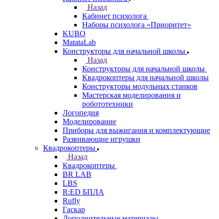
Назад
Кабинет психолога
Наборы психолога «Приоритет»
KUBO
MatataLab
Конструкторы для начальной школы
Назад
Конструкторы для начальной школы
Квадрокоптеры для начальной школы
Конструкторы модульных станков
Мастерская моделирования и
робототехники
Логопедия
Моделирование
Приборы для выжигания и комплектующие
Развивающие игрушки
Квадрокоптеры
Назад
Квадрокоптеры
BR LAB
LBS
R:ED БПЛА
Rufly
Гаскар
Дополнительные материалы