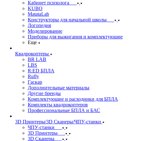
Кабинет психолога
KUBO
MatataLab
Конструкторы для начальной школы
Логопедия
Моделирование
Приборы для выжигания и комплектующие
Еще
Квадрокоптеры
BR LAB
LBS
R:ED БПЛА
Rufly
Гаскар
Дополнительные материалы
Другие бренды
Комплектующие и расходники для БПЛА
Комплекты квадрокоптеров
Профессиональные БПЛА и БАС
3D Принтеры/3D Сканеры/ЧПУ-станки
ЧПУ-станки
3D Принтеры
3D Сканеры