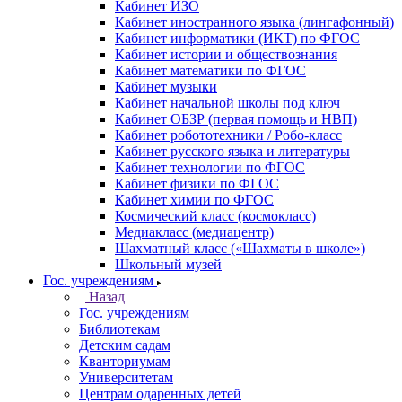
Кабинет ИЗО
Кабинет иностранного языка (лингафонный)
Кабинет информатики (ИКТ) по ФГОС
Кабинет истории и обществознания
Кабинет математики по ФГОС
Кабинет музыки
Кабинет начальной школы под ключ
Кабинет ОБЗР (первая помощь и НВП)
Кабинет робототехники / Робо-класс
Кабинет русского языка и литературы
Кабинет технологии по ФГОС
Кабинет физики по ФГОС
Кабинет химии по ФГОС
Космический класс (космокласс)
Медиакласс (медиацентр)
Шахматный класс («Шахматы в школе»)
Школьный музей
Гос. учреждениям
Назад
Гос. учреждениям
Библиотекам
Детским садам
Кванториумам
Университетам
Центрам одаренных детей