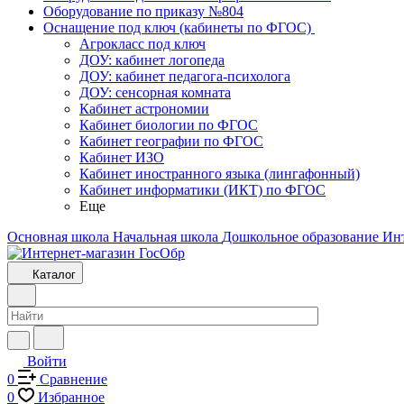
Оборудование по приказу №804
Оснащение под ключ (кабинеты по ФГОС)
Агрокласс под ключ
ДОУ: кабинет логопеда
ДОУ: кабинет педагога-психолога
ДОУ: сенсорная комната
Кабинет астрономии
Кабинет биологии по ФГОС
Кабинет географии по ФГОС
Кабинет ИЗО
Кабинет иностранного языка (лингафонный)
Кабинет информатики (ИКТ) по ФГОС
Еще
Основная школа
Начальная школа
Дошкольное образование
Ин
Каталог
Войти
0
Сравнение
0
Избранное