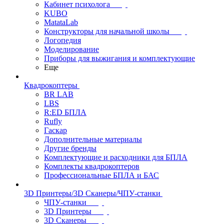
Кабинет психолога
KUBO
MatataLab
Конструкторы для начальной школы
Логопедия
Моделирование
Приборы для выжигания и комплектующие
Еще
Квадрокоптеры
BR LAB
LBS
R:ED БПЛА
Rufly
Гаскар
Дополнительные материалы
Другие бренды
Комплектующие и расходники для БПЛА
Комплекты квадрокоптеров
Профессиональные БПЛА и БАС
3D Принтеры/3D Сканеры/ЧПУ-станки
ЧПУ-станки
3D Принтеры
3D Сканеры