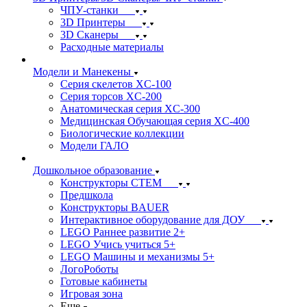
ЧПУ-станки
3D Принтеры
3D Сканеры
Расходные материалы
Модели и Манекены
Серия скелетов XC-100
Серия торсов XC-200
Анатомическая серия XC-300
Медицинская Обучающая серия XC-400
Биологические коллекции
Модели ГАЛО
Дошкольное образование
Конструкторы СТЕМ
Предшкола
Конструкторы BAUER
Интерактивное оборудование для ДОУ
LEGO Раннее развитие 2+
LEGO Учись учиться 5+
LEGO Машины и механизмы 5+
ЛогоРоботы
Готовые кабинеты
Игровая зона
Еще