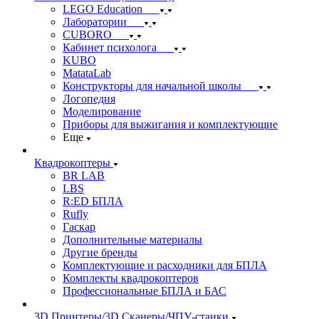
LEGO Education
Лаборатории
CUBORO
Кабинет психолога
KUBO
MatataLab
Конструкторы для начальной школы
Логопедия
Моделирование
Приборы для выжигания и комплектующие
Еще
Квадрокоптеры
BR LAB
LBS
R:ED БПЛА
Rufly
Гаскар
Дополнительные материалы
Другие бренды
Комплектующие и расходники для БПЛА
Комплекты квадрокоптеров
Профессиональные БПЛА и БАС
3D Принтеры/3D Сканеры/ЧПУ-станки