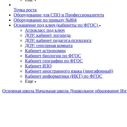
Точка роста
Оборудование для СПО и Профессионалитета
Оборудование по приказу №804
Оснащение под ключ (кабинеты по ФГОС)
Агрокласс под ключ
ДОУ: кабинет логопеда
ДОУ: кабинет педагога-психолога
ДОУ: сенсорная комната
Кабинет астрономии
Кабинет биологии по ФГОС
Кабинет географии по ФГОС
Кабинет ИЗО
Кабинет иностранного языка (лингафонный)
Кабинет информатики (ИКТ) по ФГОС
Еще
Основная школа
Начальная школа
Дошкольное образование
Ин