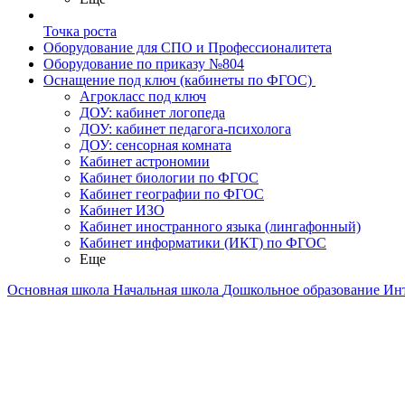
Точка роста
Оборудование для СПО и Профессионалитета
Оборудование по приказу №804
Оснащение под ключ (кабинеты по ФГОС)
Агрокласс под ключ
ДОУ: кабинет логопеда
ДОУ: кабинет педагога-психолога
ДОУ: сенсорная комната
Кабинет астрономии
Кабинет биологии по ФГОС
Кабинет географии по ФГОС
Кабинет ИЗО
Кабинет иностранного языка (лингафонный)
Кабинет информатики (ИКТ) по ФГОС
Еще
Основная школа
Начальная школа
Дошкольное образование
Ин