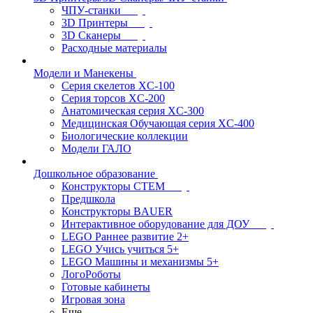
ЧПУ-станки
3D Принтеры
3D Сканеры
Расходные материалы
Модели и Манекены
Серия скелетов XC-100
Серия торсов XC-200
Анатомическая серия XC-300
Медицинская Обучающая серия XC-400
Биологические коллекции
Модели ГАЛО
Дошкольное образование
Конструкторы СТЕМ
Предшкола
Конструкторы BAUER
Интерактивное оборудование для ДОУ
LEGO Раннее развитие 2+
LEGO Учись учиться 5+
LEGO Машины и механизмы 5+
ЛогоРоботы
Готовые кабинеты
Игровая зона
Еще