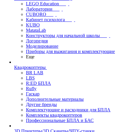
LEGO Education
Лаборатории
CUBORO
Кабинет психолога
KUBO
MatataLab
Конструкторы для начальной школы
Логопедия
Моделирование
Приборы для выжигания и комплектующие
Еще
Квадрокоптеры
BR LAB
LBS
R:ED БПЛА
Rufly
Гаскар
Дополнительные материалы
Другие бренды
Комплектующие и расходники для БПЛА
Комплекты квадрокоптеров
Профессиональные БПЛА и БАС
3D Принтеры/3D Сканеры/ЧПУ-станки