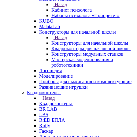
Назад
Кабинет психолога
Наборы психолога «Приоритет»
KUBO
MatataLab
Конструкторы для начальной школы
Назад
Конструкторы для начальной школы
Квадрокоптеры для начальной школы
Конструкторы модульных станков
Мастерская моделирования и
робототехники
Логопедия
Моделирование
Приборы для выжигания и комплектующие
Развивающие игрушки
Квадрокоптеры
Назад
Квадрокоптеры
BR LAB
LBS
R:ED БПЛА
Rufly
Гаскар
Дополнительные материалы