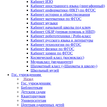
Кабинет ИЗО
Кабинет иностранного языка (лингафонный)
Кабинет информатики (ИКТ) по ФГОС
Кабинет истории и обществознания
Кабинет математики по ФГОС
Кабинет музыки
Кабинет начальной школы под ключ
Кабинет ОБЗР (первая помощь и НВП)
Кабинет робототехники / Робо-класс
Кабинет русского языка и литературы
Кабинет технологии по ФГОС
Кабинет физики по ФГОС
Кабинет химии по ФГОС
Космический класс (космокласс)
Медиакласс (медиацентр)
Шахматный класс («Шахматы в школе»)
Школьный музей
Гос. учреждениям
Назад
Гос. учреждениям
Библиотекам
Детским садам
Кванториумам
Университетам
Центрам одаренных детей