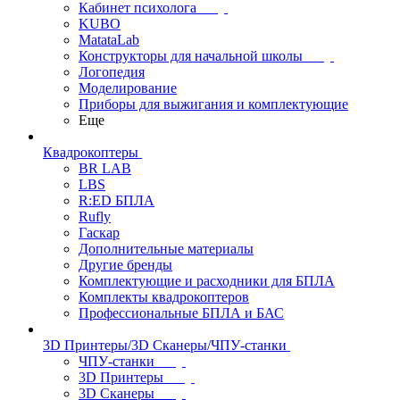
Кабинет психолога
KUBO
MatataLab
Конструкторы для начальной школы
Логопедия
Моделирование
Приборы для выжигания и комплектующие
Еще
Квадрокоптеры
BR LAB
LBS
R:ED БПЛА
Rufly
Гаскар
Дополнительные материалы
Другие бренды
Комплектующие и расходники для БПЛА
Комплекты квадрокоптеров
Профессиональные БПЛА и БАС
3D Принтеры/3D Сканеры/ЧПУ-станки
ЧПУ-станки
3D Принтеры
3D Сканеры