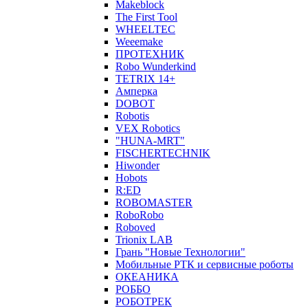
Makeblock
The First Tool
WHEELTEC
Weeemake
ПРОТЕХНИК
Robo Wunderkind
TETRIX 14+
Амперка
DOBOT
Robotis
VEX Robotics
"HUNA-MRT"
FISCHERTECHNIK
Hiwonder
Hobots
R:ED
ROBOMASTER
RoboRobo
Roboved
Trionix LAB
Грань "Новые Технологии"
Мобильные РТК и сервисные роботы
ОКЕАНИКА
РОББО
РОБОТРЕК