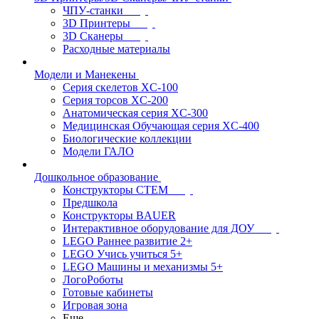
ЧПУ-станки
3D Принтеры
3D Сканеры
Расходные материалы
Модели и Манекены
Серия скелетов XC-100
Серия торсов XC-200
Анатомическая серия XC-300
Медицинская Обучающая серия XC-400
Биологические коллекции
Модели ГАЛО
Дошкольное образование
Конструкторы СТЕМ
Предшкола
Конструкторы BAUER
Интерактивное оборудование для ДОУ
LEGO Раннее развитие 2+
LEGO Учись учиться 5+
LEGO Машины и механизмы 5+
ЛогоРоботы
Готовые кабинеты
Игровая зона
Еще