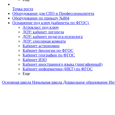
Точка роста
Оборудование для СПО и Профессионалитета
Оборудование по приказу №804
Оснащение под ключ (кабинеты по ФГОС)
Агрокласс под ключ
ДОУ: кабинет логопеда
ДОУ: кабинет педагога-психолога
ДОУ: сенсорная комната
Кабинет астрономии
Кабинет биологии по ФГОС
Кабинет географии по ФГОС
Кабинет ИЗО
Кабинет иностранного языка (лингафонный)
Кабинет информатики (ИКТ) по ФГОС
Еще
Основная школа
Начальная школа
Дошкольное образование
Ин