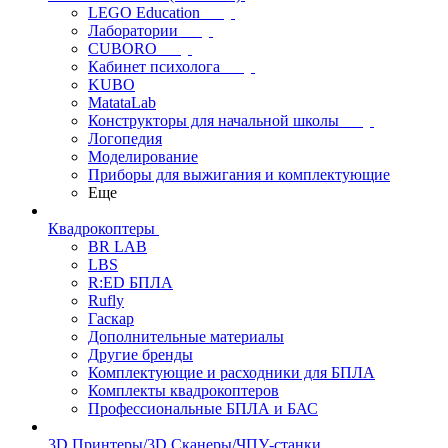
LEGO Education
Лаборатории
CUBORO
Кабинет психолога
KUBO
MatataLab
Конструкторы для начальной школы
Логопедия
Моделирование
Приборы для выжигания и комплектующие
Еще
Квадрокоптеры
BR LAB
LBS
R:ED БПЛА
Rufly
Гаскар
Дополнительные материалы
Другие бренды
Комплектующие и расходники для БПЛА
Комплекты квадрокоптеров
Профессиональные БПЛА и БАС
3D Принтеры/3D Сканеры/ЧПУ-станки