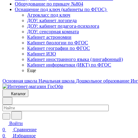
Оборудование по приказу №804
Оснащение под ключ (кабинеты по ФГОС)
Агрокласс под ключ
ДОУ: кабинет логопеда
ДОУ: кабинет педагога-психолога
ДОУ: сенсорная комната
Кабинет астрономии
Кабинет биологии по ФГОС
Кабинет географии по ФГОС
Кабинет ИЗО
Кабинет иностранного языка (лингафонный)
Кабинет информатики (ИКТ) по ФГОС
Еще
Основная школа
Начальная школа
Дошкольное образование
Ин
Каталог
Войти
0
Сравнение
0
Избранное