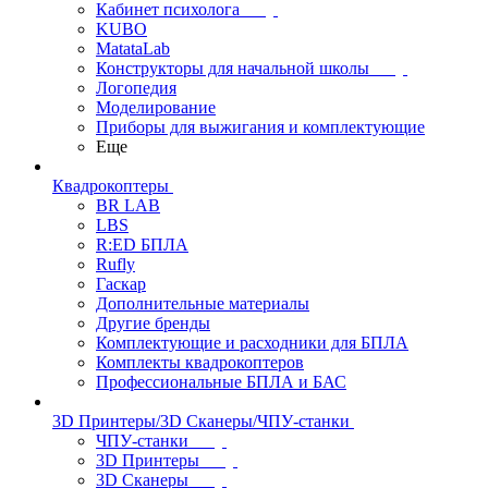
Кабинет психолога
KUBO
MatataLab
Конструкторы для начальной школы
Логопедия
Моделирование
Приборы для выжигания и комплектующие
Еще
Квадрокоптеры
BR LAB
LBS
R:ED БПЛА
Rufly
Гаскар
Дополнительные материалы
Другие бренды
Комплектующие и расходники для БПЛА
Комплекты квадрокоптеров
Профессиональные БПЛА и БАС
3D Принтеры/3D Сканеры/ЧПУ-станки
ЧПУ-станки
3D Принтеры
3D Сканеры