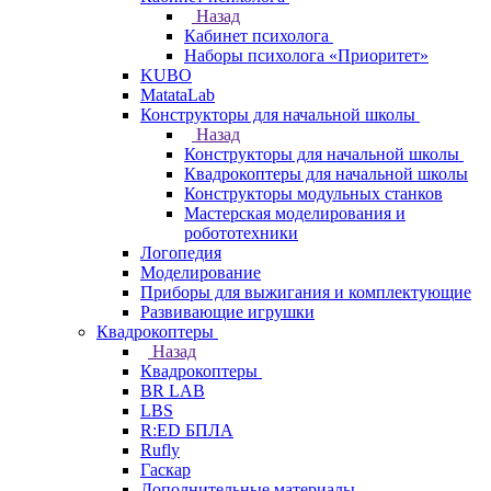
Назад
Кабинет психолога
Наборы психолога «Приоритет»
KUBO
MatataLab
Конструкторы для начальной школы
Назад
Конструкторы для начальной школы
Квадрокоптеры для начальной школы
Конструкторы модульных станков
Мастерская моделирования и
робототехники
Логопедия
Моделирование
Приборы для выжигания и комплектующие
Развивающие игрушки
Квадрокоптеры
Назад
Квадрокоптеры
BR LAB
LBS
R:ED БПЛА
Rufly
Гаскар
Дополнительные материалы