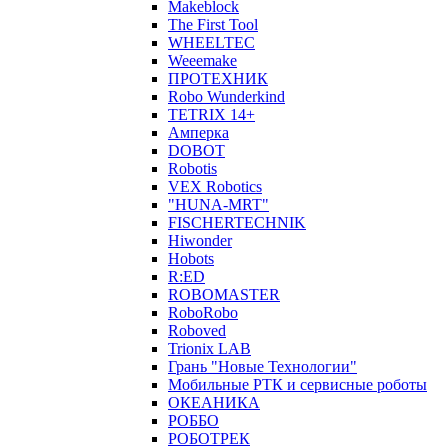
Makeblock
The First Tool
WHEELTEC
Weeemake
ПРОТЕХНИК
Robo Wunderkind
TETRIX 14+
Амперка
DOBOT
Robotis
VEX Robotics
"HUNA-MRT"
FISCHERTECHNIK
Hiwonder
Hobots
R:ED
ROBOMASTER
RoboRobo
Roboved
Trionix LAB
Грань "Новые Технологии"
Мобильные РТК и сервисные роботы
ОКЕАНИКА
РОББО
РОБОТРЕК