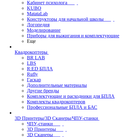
Кабинет психолога
KUBO
MatataLab
Конструкторы для начальной школы
Логопедия
Моделирование
Приборы для выжигания и комплектующие
Еще
Квадрокоптеры
BR LAB
LBS
R:ED БПЛА
Rufly
Гаскар
Дополнительные материалы
Другие бренды
Комплектующие и расходники для БПЛА
Комплекты квадрокоптеров
Профессиональные БПЛА и БАС
3D Принтеры/3D Сканеры/ЧПУ-станки
ЧПУ-станки
3D Принтеры
3D Сканеры