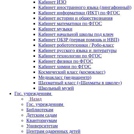
Кабинет ИЗО
Кабинет иностранного языка (лингафонный)
Кабинет информатики (ИКТ) по ФГОС
Кабинет истории и обществознания
Кабинет математики по ФГОС
Кабинет музыки
Кабинет начальной школы под ключ
Кабинет ОБЗР (первая помощь и НВП)
Кабинет робототехники / Робо-класс
Кабинет русского языка и литературы
Кабинет технологии по ФГОС
Кабинет физики по ФГОС
Кабинет химии по ФГОС
Космический класс (космокласс)
Медиакласс (медиацентр)
Шахматный класс («Шахматы в школе»)
Школьный музей
Гос. учреждениям
Назад
Гос. учреждениям
Библиотекам
Детским садам
Кванториумам
Университетам
Центрам одаренных детей