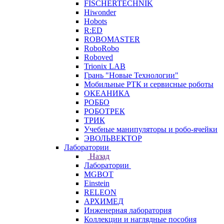
FISCHERTECHNIK
Hiwonder
Hobots
R:ED
ROBOMASTER
RoboRobo
Roboved
Trionix LAB
Грань "Новые Технологии"
Мобильные РТК и сервисные роботы
ОКЕАНИКА
РОББО
РОБОТРЕК
ТРИК
Учебные манипуляторы и робо-ячейки
ЭВОЛЬВЕКТОР
Лаборатории
Назад
Лаборатории
MGBOT
Einstein
RELEON
АРХИМЕД
Инженерная лаборатория
Коллекции и наглядные пособия