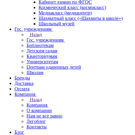
Кабинет химии по ФГОС
Космический класс (космокласс)
Медиакласс (медиацентр)
Шахматный класс («Шахматы в школе»)
Школьный музей
Гос. учреждениям
Назад
Гос. учреждениям
Библиотекам
Детским садам
Кванториумам
Университетам
Центрам одаренных детей
Школам
Бренды
Доставка
Оплата
Компания
Назад
Компания
О компании
Нам не все равно
Легоблог
Контакты
Блог