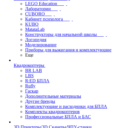
LEGO Education
Лаборатории
CUBORO
Кабинет психолога
KUBO
MatataLab
Конструкторы для начальной школы
Логопедия
Моделирование
Приборы для выжигания и комплектующие
Еще
Квадрокоптеры
BR LAB
LBS
R:ED БПЛА
Rufly
Гаскар
Дополнительные материалы
Другие бренды
Комплектующие и расходники для БПЛА
Комплекты квадрокоптеров
Профессиональные БПЛА и БАС
3D Принтеры/3D Сканеры/ЧПУ-станки