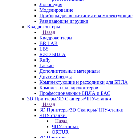
Логопедия
Моделирование
Приборы для выжигания и комплектующие
Развивающие игрушки
Квадрокоптеры
Назад
Квадрокоптеры
BR LAB
LBS
R:ED БПЛА
Rufly
Гаскар
Дополнительные материалы
Другие бренды
Комплектующие и расходники для БПЛА
Комплекты квадрокоптеров
Профессиональные БПЛА и БАС
3D Принтеры/3D Сканеры/ЧПУ-станки
Назад
3D Принтеры/3D Сканеры/ЧПУ-станки
ЧПУ-станки
Назад
ЧПУ-станки
ORTUR
3D Принтеры