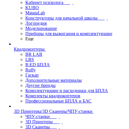
Кабинет психолога
KUBO
MatataLab
Конструкторы для начальной школы
Логопедия
Моделирование
Приборы для выжигания и комплектующие
Еще
Квадрокоптеры
BR LAB
LBS
R:ED БПЛА
Rufly
Гаскар
Дополнительные материалы
Другие бренды
Комплектующие и расходники для БПЛА
Комплекты квадрокоптеров
Профессиональные БПЛА и БАС
3D Принтеры/3D Сканеры/ЧПУ-станки
ЧПУ-станки
3D Принтеры
3D Сканеры