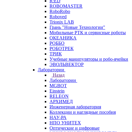
R:ED
ROBOMASTER
RoboRobo
Roboved
Trionix LAB
Грань "Новые Технологии"
Мобильные РТК и сервисные роботы
ОКЕАНИКА
РОББО
РОБОТРЕК
ТРИК
Учебные манипуляторы и робо-ячейки
ЭВОЛЬВЕКТОР
Лаборатории
Назад
Лаборатории
MGBOT
Einstein
RELEON
АРХИМЕД
Инженерная лаборатория
Коллекции и наглядные пособия
НАУ-РА
НПО УНИТЕХ
Оптические и цифровые