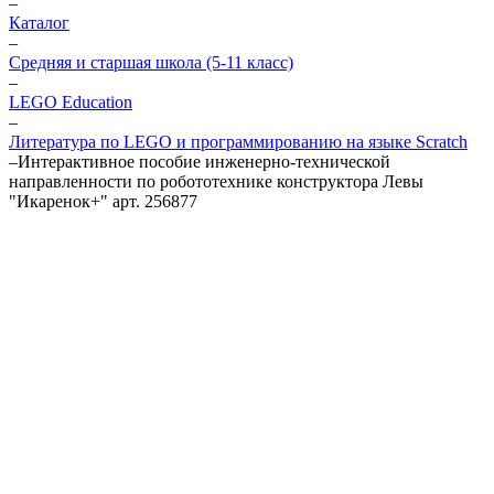
–
Каталог
–
Средняя и старшая школа (5-11 класс)
–
LEGO Education
–
Литература по LEGO и программированию на языке Scratch
–
Интерактивное пособие инженерно-технической
направленности по робототехнике конструктора Левы
"Икаренок+" арт. 256877