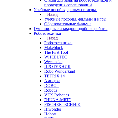
Столы для занятия робототехникой и
проведения соревнований
Учебные пособия, фильмы и игры
Назад
Учебные пособия, фильмы и игры
Образовательные фильмы
Гуманоидные и квадроподобные роботы
Робототехника
Назад
Робототехника
Makeblock
The First Tool
WHEELTEC
Weeemake
ПРОТЕХНИК
Robo Wunderkind
TETRIX 14+
Амперка
DOBOT
Robotis
VEX Robotics
"HUNA-MRT"
FISCHERTECHNIK
Hiwonder
Hobots