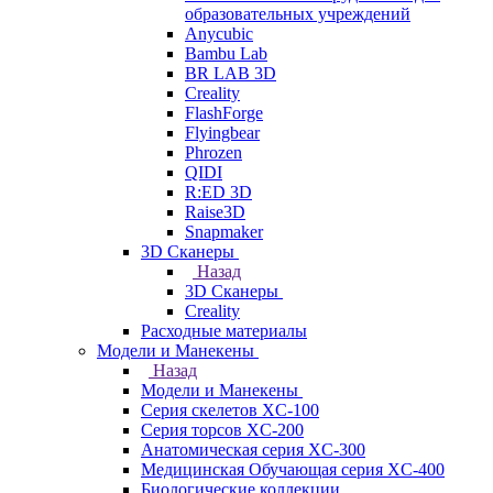
образовательных учреждений
Anycubic
Bambu Lab
BR LAB 3D
Creality
FlashForge
Flyingbear
Phrozen
QIDI
R:ED 3D
Raise3D
Snapmaker
3D Сканеры
Назад
3D Сканеры
Creality
Расходные материалы
Модели и Манекены
Назад
Модели и Манекены
Серия скелетов XC-100
Серия торсов XC-200
Анатомическая серия XC-300
Медицинская Обучающая серия XC-400
Биологические коллекции