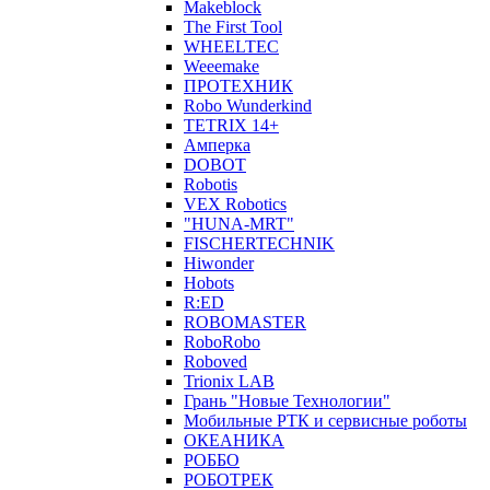
Makeblock
The First Tool
WHEELTEC
Weeemake
ПРОТЕХНИК
Robo Wunderkind
TETRIX 14+
Амперка
DOBOT
Robotis
VEX Robotics
"HUNA-MRT"
FISCHERTECHNIK
Hiwonder
Hobots
R:ED
ROBOMASTER
RoboRobo
Roboved
Trionix LAB
Грань "Новые Технологии"
Мобильные РТК и сервисные роботы
ОКЕАНИКА
РОББО
РОБОТРЕК