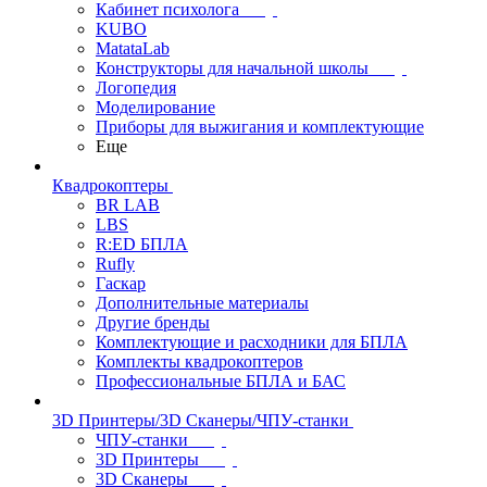
Кабинет психолога
KUBO
MatataLab
Конструкторы для начальной школы
Логопедия
Моделирование
Приборы для выжигания и комплектующие
Еще
Квадрокоптеры
BR LAB
LBS
R:ED БПЛА
Rufly
Гаскар
Дополнительные материалы
Другие бренды
Комплектующие и расходники для БПЛА
Комплекты квадрокоптеров
Профессиональные БПЛА и БАС
3D Принтеры/3D Сканеры/ЧПУ-станки
ЧПУ-станки
3D Принтеры
3D Сканеры