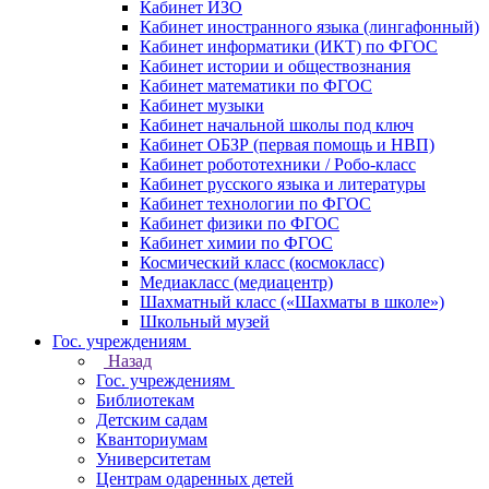
Кабинет ИЗО
Кабинет иностранного языка (лингафонный)
Кабинет информатики (ИКТ) по ФГОС
Кабинет истории и обществознания
Кабинет математики по ФГОС
Кабинет музыки
Кабинет начальной школы под ключ
Кабинет ОБЗР (первая помощь и НВП)
Кабинет робототехники / Робо-класс
Кабинет русского языка и литературы
Кабинет технологии по ФГОС
Кабинет физики по ФГОС
Кабинет химии по ФГОС
Космический класс (космокласс)
Медиакласс (медиацентр)
Шахматный класс («Шахматы в школе»)
Школьный музей
Гос. учреждениям
Назад
Гос. учреждениям
Библиотекам
Детским садам
Кванториумам
Университетам
Центрам одаренных детей