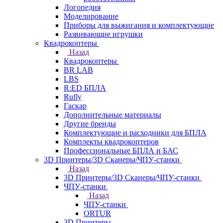
Логопедия
Моделирование
Приборы для выжигания и комплектующие
Развивающие игрушки
Квадрокоптеры
Назад
Квадрокоптеры
BR LAB
LBS
R:ED БПЛА
Rufly
Гаскар
Дополнительные материалы
Другие бренды
Комплектующие и расходники для БПЛА
Комплекты квадрокоптеров
Профессиональные БПЛА и БАС
3D Принтеры/3D Сканеры/ЧПУ-станки
Назад
3D Принтеры/3D Сканеры/ЧПУ-станки
ЧПУ-станки
Назад
ЧПУ-станки
ORTUR
3D Принтеры