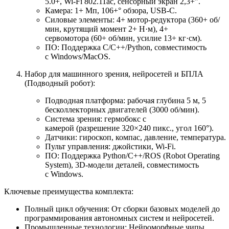
5.0+, Wi-Fi 802.11ac, сенсорный экран 2,3+".
Камера: 1+ Мп, 106+° обзора, USB-C.
Силовые элементы: 4+ мотор-редуктора (360+ об/
мин, крутящий момент 2+ Н·м), 4+
сервомотора (60+ об/мин, усилие 13+ кг·см).
ПО: Поддержка C/C++/Python, совместимость
с Windows/MacOS.
Набор для машинного зрения, нейросетей и БПЛА
(Подводный робот):
Подводная платформа: рабочая глубина 5 м, 5
бесколлекторных двигателей (3000 об/мин).
Система зрения: гермобокс с
камерой (разрешение 320×240 пикс., угол 160°).
Датчики: гироскоп, компас, давление, температура.
Пульт управления: джойстики, Wi-Fi.
ПО: Поддержка Python/C++/ROS (Robot Operating
System), 3D-модели деталей, совместимость
с Windows.
Ключевые преимущества комплекта:
Полный цикл обучения: От сборки базовых моделей до
программирования автономных систем и нейросетей.
Промышленные технологии: Нейроморфные чипы,