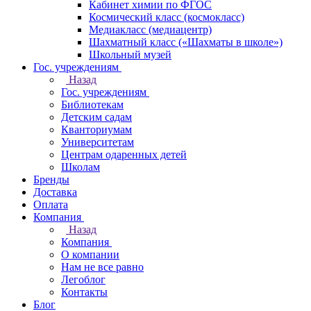
Кабинет химии по ФГОС
Космический класс (космокласс)
Медиакласс (медиацентр)
Шахматный класс («Шахматы в школе»)
Школьный музей
Гос. учреждениям
Назад
Гос. учреждениям
Библиотекам
Детским садам
Кванториумам
Университетам
Центрам одаренных детей
Школам
Бренды
Доставка
Оплата
Компания
Назад
Компания
О компании
Нам не все равно
Легоблог
Контакты
Блог