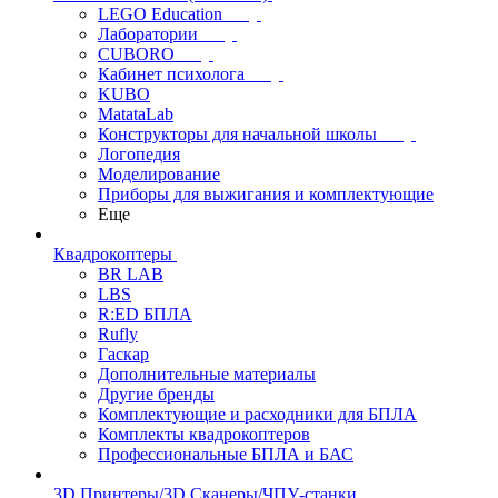
LEGO Education
Лаборатории
CUBORO
Кабинет психолога
KUBO
MatataLab
Конструкторы для начальной школы
Логопедия
Моделирование
Приборы для выжигания и комплектующие
Еще
Квадрокоптеры
BR LAB
LBS
R:ED БПЛА
Rufly
Гаскар
Дополнительные материалы
Другие бренды
Комплектующие и расходники для БПЛА
Комплекты квадрокоптеров
Профессиональные БПЛА и БАС
3D Принтеры/3D Сканеры/ЧПУ-станки