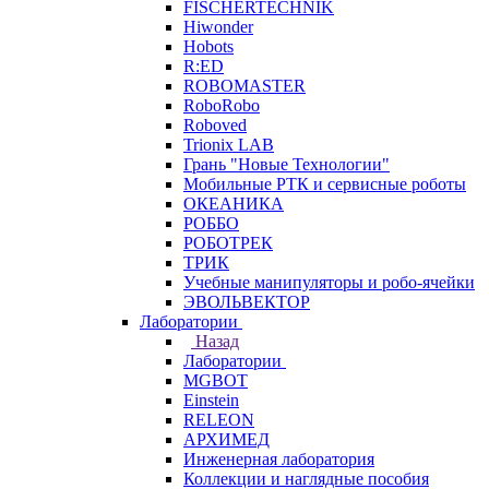
FISCHERTECHNIK
Hiwonder
Hobots
R:ED
ROBOMASTER
RoboRobo
Roboved
Trionix LAB
Грань "Новые Технологии"
Мобильные РТК и сервисные роботы
ОКЕАНИКА
РОББО
РОБОТРЕК
ТРИК
Учебные манипуляторы и робо-ячейки
ЭВОЛЬВЕКТОР
Лаборатории
Назад
Лаборатории
MGBOT
Einstein
RELEON
АРХИМЕД
Инженерная лаборатория
Коллекции и наглядные пособия