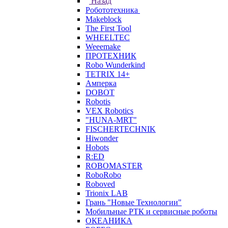
Назад
Робототехника
Makeblock
The First Tool
WHEELTEC
Weeemake
ПРОТЕХНИК
Robo Wunderkind
TETRIX 14+
Амперка
DOBOT
Robotis
VEX Robotics
"HUNA-MRT"
FISCHERTECHNIK
Hiwonder
Hobots
R:ED
ROBOMASTER
RoboRobo
Roboved
Trionix LAB
Грань "Новые Технологии"
Мобильные РТК и сервисные роботы
ОКЕАНИКА