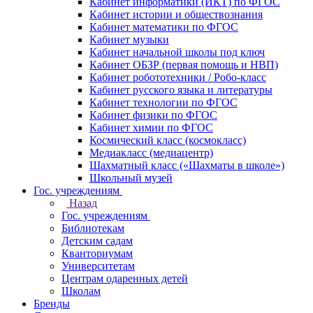
Кабинет информатики (ИКТ) по ФГОС
Кабинет истории и обществознания
Кабинет математики по ФГОС
Кабинет музыки
Кабинет начальной школы под ключ
Кабинет ОБЗР (первая помощь и НВП)
Кабинет робототехники / Робо-класс
Кабинет русского языка и литературы
Кабинет технологии по ФГОС
Кабинет физики по ФГОС
Кабинет химии по ФГОС
Космический класс (космокласс)
Медиакласс (медиацентр)
Шахматный класс («Шахматы в школе»)
Школьный музей
Гос. учреждениям
Назад
Гос. учреждениям
Библиотекам
Детским садам
Кванториумам
Университетам
Центрам одаренных детей
Школам
Бренды