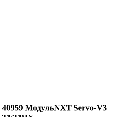
40959 МодульNXT Servo-V3