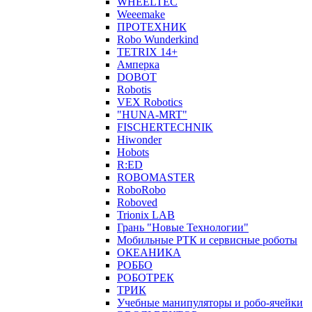
WHEELTEC
Weeemake
ПРОТЕХНИК
Robo Wunderkind
TETRIX 14+
Амперка
DOBOT
Robotis
VEX Robotics
"HUNA-MRT"
FISCHERTECHNIK
Hiwonder
Hobots
R:ED
ROBOMASTER
RoboRobo
Roboved
Trionix LAB
Грань "Новые Технологии"
Мобильные РТК и сервисные роботы
ОКЕАНИКА
РОББО
РОБОТРЕК
ТРИК
Учебные манипуляторы и робо-ячейки