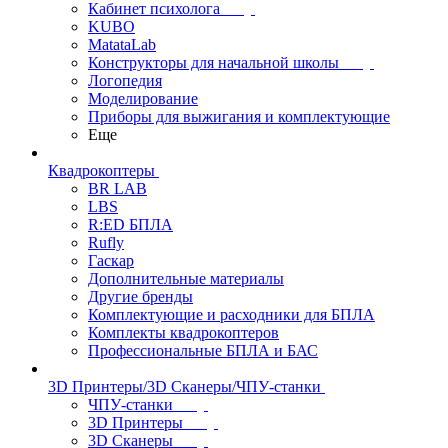
Кабинет психолога
KUBO
MatataLab
Конструкторы для начальной школы
Логопедия
Моделирование
Приборы для выжигания и комплектующие
Еще
Квадрокоптеры
BR LAB
LBS
R:ED БПЛА
Rufly
Гаскар
Дополнительные материалы
Другие бренды
Комплектующие и расходники для БПЛА
Комплекты квадрокоптеров
Профессиональные БПЛА и БАС
3D Принтеры/3D Сканеры/ЧПУ-станки
ЧПУ-станки
3D Принтеры
3D Сканеры