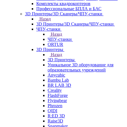
Комплекты квадрокоптеров
Профессиональные БПЛА и БАС
3D Принтеры/3D Сканеры/ЧПУ-станки
Назад
3D Принтеры/3D Сканеры/ЧПУ-станки
ЧПУ-станки
Назад
ЧПУ-станки
ORTUR
3D Принтеры
Назад
3D Принтеры
Уникальное 3D оборудование для
образовательных учреждений
Anycubic
Bambu Lab
BR LAB 3D
Creality
FlashForge
Flyingbear
Phrozen
QIDI
R:ED 3D
Raise3D
Snapmaker