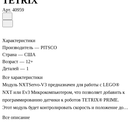
TETRIX
Арт.
40959
Характеристики
Производитель
—
PITSCO
Страна
—
США
Возраст
—
12+
Деталей
—
1
Все характеристики
Модуль NXTServo-V3 предназначен для работы с LEGO®
NXT или Ev3 Микрокомпьютером, что позволяет добавить к
программированию датчики к роботов TETRIX® PRIME.
Этот модуль будет контролировать скорость и положение до
восьми серводвигателей, используя команды, посылаемые из
Все описание
NXT или EV3.