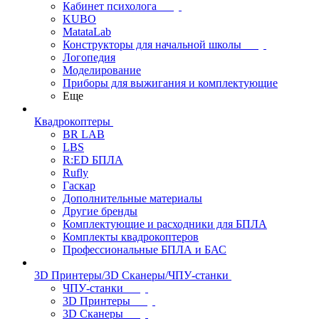
Кабинет психолога
KUBO
MatataLab
Конструкторы для начальной школы
Логопедия
Моделирование
Приборы для выжигания и комплектующие
Еще
Квадрокоптеры
BR LAB
LBS
R:ED БПЛА
Rufly
Гаскар
Дополнительные материалы
Другие бренды
Комплектующие и расходники для БПЛА
Комплекты квадрокоптеров
Профессиональные БПЛА и БАС
3D Принтеры/3D Сканеры/ЧПУ-станки
ЧПУ-станки
3D Принтеры
3D Сканеры