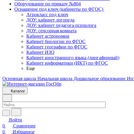
Оборудование по приказу №804
Оснащение под ключ (кабинеты по ФГОС)
Агрокласс под ключ
ДОУ: кабинет логопеда
ДОУ: кабинет педагога-психолога
ДОУ: сенсорная комната
Кабинет астрономии
Кабинет биологии по ФГОС
Кабинет географии по ФГОС
Кабинет ИЗО
Кабинет иностранного языка (лингафонный)
Кабинет информатики (ИКТ) по ФГОС
Еще
Основная школа
Начальная школа
Дошкольное образование
Ин
Каталог
Войти
0
Сравнение
0
Избранное