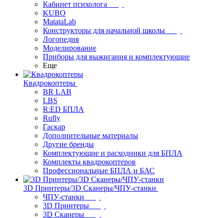
Кабинет психолога
KUBO
MatataLab
Конструкторы для начальной школы
Логопедия
Моделирование
Приборы для выжигания и комплектующие
Еще
Квадрокоптеры
BR LAB
LBS
R:ED БПЛА
Rufly
Гаскар
Дополнительные материалы
Другие бренды
Комплектующие и расходники для БПЛА
Комплекты квадрокоптеров
Профессиональные БПЛА и БАС
3D Принтеры/3D Сканеры/ЧПУ-станки
ЧПУ-станки
3D Принтеры
3D Сканеры