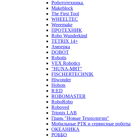
Робототехника
Makeblock
The First Tool
WHEELTEC
Weeemake
ПРОТЕХНИК
Robo Wunderkind
TETRIX 14+
Амперка
DOBOT
Robotis
VEX Robotics
"HUNA-MRT"
FISCHERTECHNIK
Hiwonder
Hobots
R:ED
ROBOMASTER
RoboRobo
Roboved
Trionix LAB
Грань "Новые Технологии"
Мобильные РТК и сервисные роботы
ОКЕАНИКА
РОББО