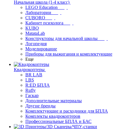
Начальная школа (1-4 класс)
LEGO Education
Лаборатории
CUBORO
Кабинет психолога
KUBO
MatataLab
Конструкторы для начальной школы
Логопедия
Моделирование
Приборы для выжигания и комплектующие
Еще
Квадрокоптеры
BR LAB
LBS
R:ED БПЛА
Rufly
Гаскар
Дополнительные материалы
Другие бренды
Комплектующие и расходники для БПЛА
Комплекты квадрокоптеров
Профессиональные БПЛА и БАС