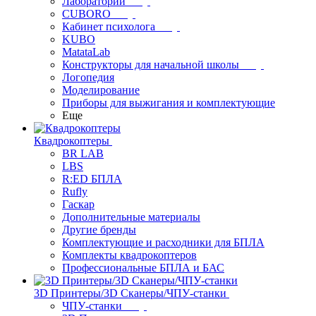
Лаборатории
CUBORO
Кабинет психолога
KUBO
MatataLab
Конструкторы для начальной школы
Логопедия
Моделирование
Приборы для выжигания и комплектующие
Еще
Квадрокоптеры
BR LAB
LBS
R:ED БПЛА
Rufly
Гаскар
Дополнительные материалы
Другие бренды
Комплектующие и расходники для БПЛА
Комплекты квадрокоптеров
Профессиональные БПЛА и БАС
3D Принтеры/3D Сканеры/ЧПУ-станки
ЧПУ-станки