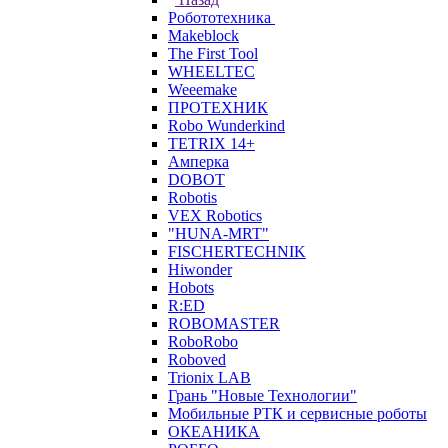
Робототехника
Makeblock
The First Tool
WHEELTEC
Weeemake
ПРОТЕХНИК
Robo Wunderkind
TETRIX 14+
Амперка
DOBOT
Robotis
VEX Robotics
"HUNA-MRT"
FISCHERTECHNIK
Hiwonder
Hobots
R:ED
ROBOMASTER
RoboRobo
Roboved
Trionix LAB
Грань "Новые Технологии"
Мобильные РТК и сервисные роботы
ОКЕАНИКА