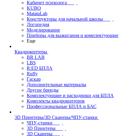
Кабинет психолога
KUBO
MatataLab
Конструкторы для начальной школы
Логопедия
Моделирование
Приборы для выжигания и комплектующие
Еще
Квадрокоптеры
BR LAB
LBS
R:ED БПЛА
Rufly
Гаскар
Дополнительные материалы
Другие бренды
Комплектующие и расходники для БПЛА
Комплекты квадрокоптеров
Профессиональные БПЛА и БАС
3D Принтеры/3D Сканеры/ЧПУ-станки
ЧПУ-станки
3D Принтеры
3D Сканеры