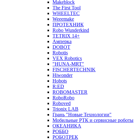
Makeblock
The First Tool
WHEELTEC
Weeemake
ПРОТЕХНИК
Robo Wunderkind
TETRIX 14+
Амперка
DOBOT
Robotis
VEX Robotics
"HUNA-MRT"
FISCHERTECHNIK
Hiwonder
Hobots
R:ED
ROBOMASTER
RoboRobo
Roboved
Trionix LAB
Грань "Новые Технологии"
Мобильные РТК и сервисные роботы
ОКЕАНИКА
РОББО
РОБОТРЕК