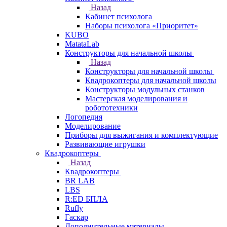
Назад
Кабинет психолога
Наборы психолога «Приоритет»
KUBO
MatataLab
Конструкторы для начальной школы
Назад
Конструкторы для начальной школы
Квадрокоптеры для начальной школы
Конструкторы модульных станков
Мастерская моделирования и
робототехники
Логопедия
Моделирование
Приборы для выжигания и комплектующие
Развивающие игрушки
Квадрокоптеры
Назад
Квадрокоптеры
BR LAB
LBS
R:ED БПЛА
Rufly
Гаскар
Дополнительные материалы