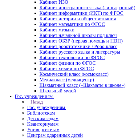
Кабинет ИЗО
Кабинет иностранного языка (лингафонный)
Кабинет информатики (ИКТ) по ФГОС
Кабинет истории и обществознания
Кабинет математики по ФГОС
Кабинет музыки
Кабинет начальной школы под ключ
Кабинет ОБЗР (первая помощь и НВП)
Кабинет робототехники / Робо-класс
Кабинет русского языка и литературы
Кабинет технологии по ФГОС
Кабинет физики по ФГОС
Кабинет химии по ФГОС
Космический класс (космокласс)
Медиакласс (медиацентр)
Шахматный класс («Шахматы в школе»)
Школьный музей
Гос. учреждениям
Назад
Гос. учреждениям
Библиотекам
Детским садам
Кванториумам
Университетам
Центрам одаренных детей