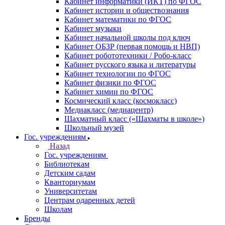
Кабинет информатики (ИКТ) по ФГОС
Кабинет истории и обществознания
Кабинет математики по ФГОС
Кабинет музыки
Кабинет начальной школы под ключ
Кабинет ОБЗР (первая помощь и НВП)
Кабинет робототехники / Робо-класс
Кабинет русского языка и литературы
Кабинет технологии по ФГОС
Кабинет физики по ФГОС
Кабинет химии по ФГОС
Космический класс (космокласс)
Медиакласс (медиацентр)
Шахматный класс («Шахматы в школе»)
Школьный музей
Гос. учреждениям
Назад
Гос. учреждениям
Библиотекам
Детским садам
Кванториумам
Университетам
Центрам одаренных детей
Школам
Бренды