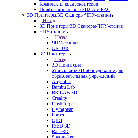
Комплекты квадрокоптеров
Профессиональные БПЛА и БАС
3D Принтеры/3D Сканеры/ЧПУ-станки
Назад
3D Принтеры/3D Сканеры/ЧПУ-станки
ЧПУ-станки
Назад
ЧПУ-станки
ORTUR
3D Принтеры
Назад
3D Принтеры
Уникальное 3D оборудование для
образовательных учреждений
Anycubic
Bambu Lab
BR LAB 3D
Creality
FlashForge
Flyingbear
Phrozen
QIDI
R:ED 3D
Raise3D
Snapmaker