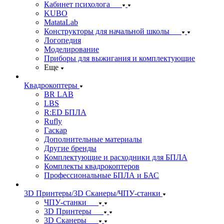
Кабинет психолога
KUBO
MatataLab
Конструкторы для начальной школы
Логопедия
Моделирование
Приборы для выжигания и комплектующие
Еще
Квадрокоптеры
BR LAB
LBS
R:ED БПЛА
Rufly
Гаскар
Дополнительные материалы
Другие бренды
Комплектующие и расходники для БПЛА
Комплекты квадрокоптеров
Профессиональные БПЛА и БАС
3D Принтеры/3D Сканеры/ЧПУ-станки
ЧПУ-станки
3D Принтеры
3D Сканеры