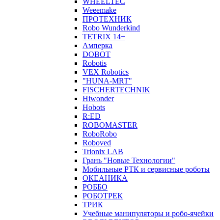
WHEELTEC
Weeemake
ПРОТЕХНИК
Robo Wunderkind
TETRIX 14+
Амперка
DOBOT
Robotis
VEX Robotics
"HUNA-MRT"
FISCHERTECHNIK
Hiwonder
Hobots
R:ED
ROBOMASTER
RoboRobo
Roboved
Trionix LAB
Грань "Новые Технологии"
Мобильные РТК и сервисные роботы
ОКЕАНИКА
РОББО
РОБОТРЕК
ТРИК
Учебные манипуляторы и робо-ячейки