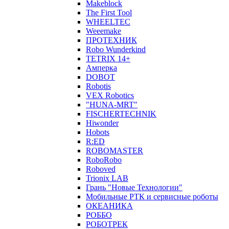
Makeblock
The First Tool
WHEELTEC
Weeemake
ПРОТЕХНИК
Robo Wunderkind
TETRIX 14+
Амперка
DOBOT
Robotis
VEX Robotics
"HUNA-MRT"
FISCHERTECHNIK
Hiwonder
Hobots
R:ED
ROBOMASTER
RoboRobo
Roboved
Trionix LAB
Грань "Новые Технологии"
Мобильные РТК и сервисные роботы
ОКЕАНИКА
РОББО
РОБОТРЕК