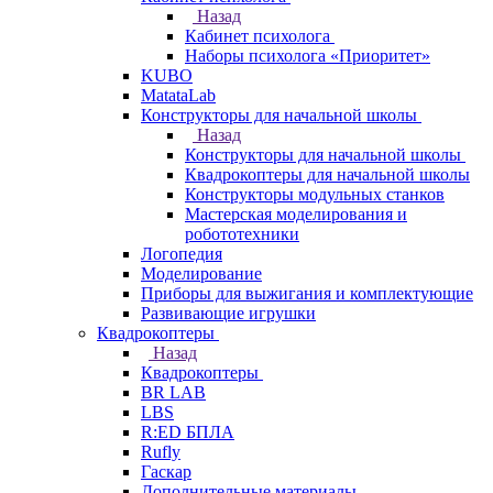
Назад
Кабинет психолога
Наборы психолога «Приоритет»
KUBO
MatataLab
Конструкторы для начальной школы
Назад
Конструкторы для начальной школы
Квадрокоптеры для начальной школы
Конструкторы модульных станков
Мастерская моделирования и
робототехники
Логопедия
Моделирование
Приборы для выжигания и комплектующие
Развивающие игрушки
Квадрокоптеры
Назад
Квадрокоптеры
BR LAB
LBS
R:ED БПЛА
Rufly
Гаскар
Дополнительные материалы