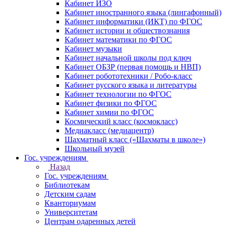
Кабинет ИЗО
Кабинет иностранного языка (лингафонный)
Кабинет информатики (ИКТ) по ФГОС
Кабинет истории и обществознания
Кабинет математики по ФГОС
Кабинет музыки
Кабинет начальной школы под ключ
Кабинет ОБЗР (первая помощь и НВП)
Кабинет робототехники / Робо-класс
Кабинет русского языка и литературы
Кабинет технологии по ФГОС
Кабинет физики по ФГОС
Кабинет химии по ФГОС
Космический класс (космокласс)
Медиакласс (медиацентр)
Шахматный класс («Шахматы в школе»)
Школьный музей
Гос. учреждениям
Назад
Гос. учреждениям
Библиотекам
Детским садам
Кванториумам
Университетам
Центрам одаренных детей