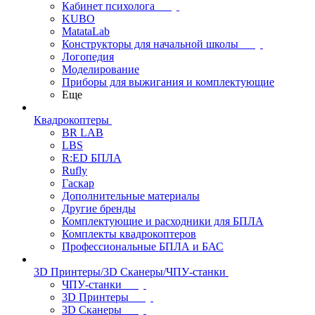
Кабинет психолога
KUBO
MatataLab
Конструкторы для начальной школы
Логопедия
Моделирование
Приборы для выжигания и комплектующие
Еще
Квадрокоптеры
BR LAB
LBS
R:ED БПЛА
Rufly
Гаскар
Дополнительные материалы
Другие бренды
Комплектующие и расходники для БПЛА
Комплекты квадрокоптеров
Профессиональные БПЛА и БАС
3D Принтеры/3D Сканеры/ЧПУ-станки
ЧПУ-станки
3D Принтеры
3D Сканеры