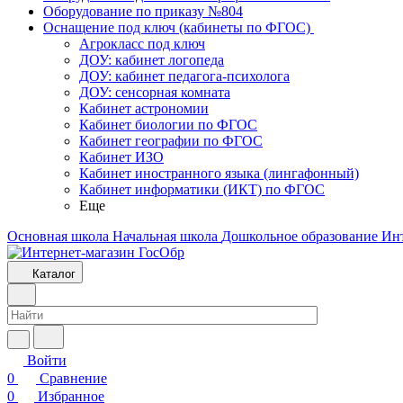
Оборудование по приказу №804
Оснащение под ключ (кабинеты по ФГОС)
Агрокласс под ключ
ДОУ: кабинет логопеда
ДОУ: кабинет педагога-психолога
ДОУ: сенсорная комната
Кабинет астрономии
Кабинет биологии по ФГОС
Кабинет географии по ФГОС
Кабинет ИЗО
Кабинет иностранного языка (лингафонный)
Кабинет информатики (ИКТ) по ФГОС
Еще
Основная школа
Начальная школа
Дошкольное образование
Ин
Каталог
Войти
0
Сравнение
0
Избранное