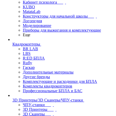
Кабинет психолога
KUBO
MatataLab
Конструкторы для начальной школы
Логопедия
Моделирование
Приборы для выжигания и комплектующие
Еще
Квадрокоптеры
BR LAB
LBS
R:ED БПЛА
Rufly
Гаскар
Дополнительные материалы
Другие бренды
Комплектующие и расходники для БПЛА
Комплекты квадрокоптеров
Профессиональные БПЛА и БАС
3D Принтеры/3D Сканеры/ЧПУ-станки
ЧПУ-станки
3D Принтеры
3D Сканеры