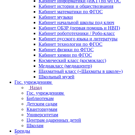
Кабинет информатики (ИКТ) по ФГОС
Кабинет истории и обществознания
Кабинет математики по ФГОС
Кабинет музыки
Кабинет начальной школы под ключ
Кабинет ОБЗР (первая помощь и НВП)
Кабинет робототехники / Робо-класс
Кабинет русского языка и литературы
Кабинет технологии по ФГОС
Кабинет физики по ФГОС
Кабинет химии по ФГОС
Космический класс (космокласс)
Медиакласс (медиацентр)
Шахматный класс («Шахматы в школе»)
Школьный музей
Гос. учреждениям
Назад
Гос. учреждениям
Библиотекам
Детским садам
Кванториумам
Университетам
Центрам одаренных детей
Школам
Бренды