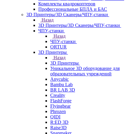
Комплекты квадрокоптеров
Профессиональные БПЛА и БАС
3D Принтеры/3D Сканеры/ЧПУ-станки
Назад
3D Принтеры/3D Сканеры/ЧПУ-станки
ЧПУ-станки
Назад
ЧПУ-станки
ORTUR
3D Принтеры
Назад
3D Принтеры
Уникальное 3D оборудование для
образовательных учреждений
Anycubic
Bambu Lab
BR LAB 3D
Creality
FlashForge
Flyingbear
Phrozen
QIDI
R:ED 3D
Raise3D
Snapmaker