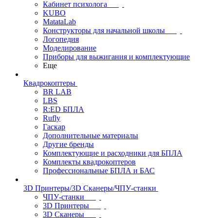
Кабинет психолога
KUBO
MatataLab
Конструкторы для начальной школы
Логопедия
Моделирование
Приборы для выжигания и комплектующие
Еще
Квадрокоптеры
BR LAB
LBS
R:ED БПЛА
Rufly
Гаскар
Дополнительные материалы
Другие бренды
Комплектующие и расходники для БПЛА
Комплекты квадрокоптеров
Профессиональные БПЛА и БАС
3D Принтеры/3D Сканеры/ЧПУ-станки
ЧПУ-станки
3D Принтеры
3D Сканеры