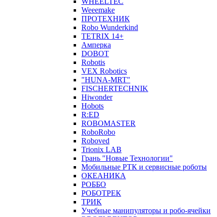
WHEELTEC
Weeemake
ПРОТЕХНИК
Robo Wunderkind
TETRIX 14+
Амперка
DOBOT
Robotis
VEX Robotics
"HUNA-MRT"
FISCHERTECHNIK
Hiwonder
Hobots
R:ED
ROBOMASTER
RoboRobo
Roboved
Trionix LAB
Грань "Новые Технологии"
Мобильные РТК и сервисные роботы
ОКЕАНИКА
РОББО
РОБОТРЕК
ТРИК
Учебные манипуляторы и робо-ячейки