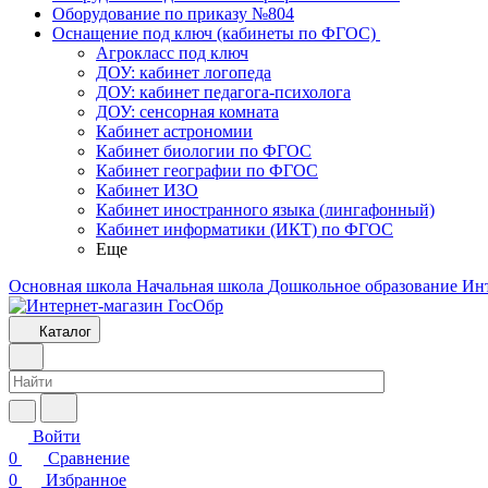
Оборудование по приказу №804
Оснащение под ключ (кабинеты по ФГОС)
Агрокласс под ключ
ДОУ: кабинет логопеда
ДОУ: кабинет педагога-психолога
ДОУ: сенсорная комната
Кабинет астрономии
Кабинет биологии по ФГОС
Кабинет географии по ФГОС
Кабинет ИЗО
Кабинет иностранного языка (лингафонный)
Кабинет информатики (ИКТ) по ФГОС
Еще
Основная школа
Начальная школа
Дошкольное образование
Ин
Каталог
Войти
0
Сравнение
0
Избранное