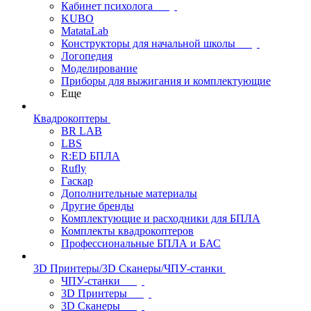
Кабинет психолога
KUBO
MatataLab
Конструкторы для начальной школы
Логопедия
Моделирование
Приборы для выжигания и комплектующие
Еще
Квадрокоптеры
BR LAB
LBS
R:ED БПЛА
Rufly
Гаскар
Дополнительные материалы
Другие бренды
Комплектующие и расходники для БПЛА
Комплекты квадрокоптеров
Профессиональные БПЛА и БАС
3D Принтеры/3D Сканеры/ЧПУ-станки
ЧПУ-станки
3D Принтеры
3D Сканеры