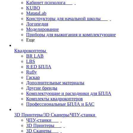
Кабинет психолога
KUBO
MatataLab
Конструкторы для начальной школы
Логопедия
Моделирование
Приборы для выжигания и комплектующие
Еще
Квадрокоптеры
BR LAB
LBS
R:ED БПЛА
Rufly
Гаскар
Дополнительные материалы
Другие бренды
Комплектующие и расходники для БПЛА
Комплекты квадрокоптеров
Профессиональные БПЛА и БАС
3D Принтеры/3D Сканеры/ЧПУ-станки
ЧПУ-станки
3D Принтеры
3D Сканеры