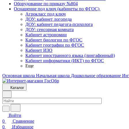
Оборудование по приказу №804
Оснащение под ключ (кабинеты по ФГОС)
Агрокласс под ключ
ДОУ: кабинет логопеда
ДОУ: кабинет педагога-психолога
ДОУ: сенсорная комната
Кабинет астрономии
Кабинет биологии по ФГОС
Кабинет географии по ФГОС
Кабинет ИЗО
Кабинет иностранного языка (лингафонный)
Кабинет информатики (ИКТ) по ФГОС
Еще
Основная школа
Начальная школа
Дошкольное образование
Ин
Каталог
Войти
0
Сравнение
0
Избранное