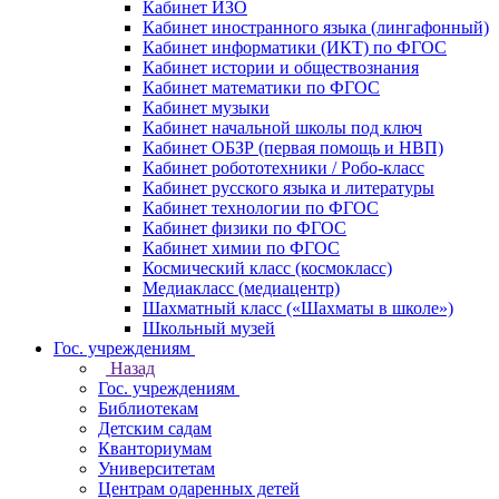
Кабинет ИЗО
Кабинет иностранного языка (лингафонный)
Кабинет информатики (ИКТ) по ФГОС
Кабинет истории и обществознания
Кабинет математики по ФГОС
Кабинет музыки
Кабинет начальной школы под ключ
Кабинет ОБЗР (первая помощь и НВП)
Кабинет робототехники / Робо-класс
Кабинет русского языка и литературы
Кабинет технологии по ФГОС
Кабинет физики по ФГОС
Кабинет химии по ФГОС
Космический класс (космокласс)
Медиакласс (медиацентр)
Шахматный класс («Шахматы в школе»)
Школьный музей
Гос. учреждениям
Назад
Гос. учреждениям
Библиотекам
Детским садам
Кванториумам
Университетам
Центрам одаренных детей