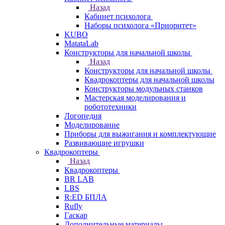
Назад
Кабинет психолога
Наборы психолога «Приоритет»
KUBO
MatataLab
Конструкторы для начальной школы
Назад
Конструкторы для начальной школы
Квадрокоптеры для начальной школы
Конструкторы модульных станков
Мастерская моделирования и
робототехники
Логопедия
Моделирование
Приборы для выжигания и комплектующие
Развивающие игрушки
Квадрокоптеры
Назад
Квадрокоптеры
BR LAB
LBS
R:ED БПЛА
Rufly
Гаскар
Дополнительные материалы