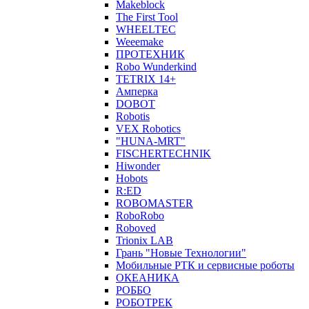
Makeblock
The First Tool
WHEELTEC
Weeemake
ПРОТЕХНИК
Robo Wunderkind
TETRIX 14+
Амперка
DOBOT
Robotis
VEX Robotics
"HUNA-MRT"
FISCHERTECHNIK
Hiwonder
Hobots
R:ED
ROBOMASTER
RoboRobo
Roboved
Trionix LAB
Грань "Новые Технологии"
Мобильные РТК и сервисные роботы
ОКЕАНИКА
РОББО
РОБОТРЕК