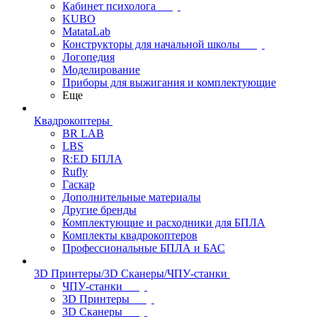
Кабинет психолога
KUBO
MatataLab
Конструкторы для начальной школы
Логопедия
Моделирование
Приборы для выжигания и комплектующие
Еще
Квадрокоптеры
BR LAB
LBS
R:ED БПЛА
Rufly
Гаскар
Дополнительные материалы
Другие бренды
Комплектующие и расходники для БПЛА
Комплекты квадрокоптеров
Профессиональные БПЛА и БАС
3D Принтеры/3D Сканеры/ЧПУ-станки
ЧПУ-станки
3D Принтеры
3D Сканеры