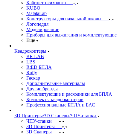
Кабинет психолога
KUBO
MatataLab
Конструкторы для начальной школы
Логопедия
Моделирование
Приборы для выжигания и комплектующие
Еще
Квадрокоптеры
BR LAB
LBS
R:ED БПЛА
Rufly
Гаскар
Дополнительные материалы
Другие бренды
Комплектующие и расходники для БПЛА
Комплекты квадрокоптеров
Профессиональные БПЛА и БАС
3D Принтеры/3D Сканеры/ЧПУ-станки
ЧПУ-станки
3D Принтеры
3D Сканеры