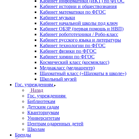
Кабинет информатики (ИКТ) по ФГОС
Кабинет истории и обществознания
Кабинет математики по ФГОС
Кабинет музыки
Кабинет начальной школы под ключ
Кабинет ОБЗР (первая помощь и НВП)
Кабинет робототехники / Робо-класс
Кабинет русского языка и литературы
Кабинет технологии по ФГОС
Кабинет физики по ФГОС
Кабинет химии по ФГОС
Космический класс (космокласс)
Медиакласс (медиацентр)
Шахматный класс («Шахматы в школе»)
Школьный музей
Гос. учреждениям
Назад
Гос. учреждениям
Библиотекам
Детским садам
Кванториумам
Университетам
Центрам одаренных детей
Школам
Бренды