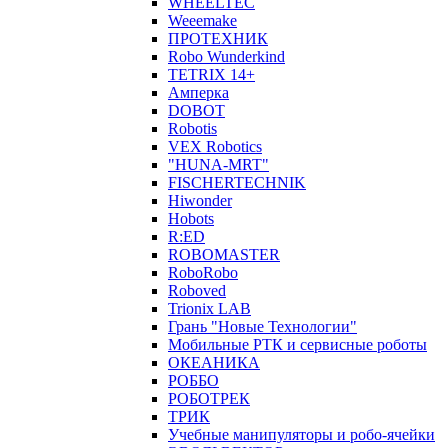
WHEELTEC
Weeemake
ПРОТЕХНИК
Robo Wunderkind
TETRIX 14+
Амперка
DOBOT
Robotis
VEX Robotics
"HUNA-MRT"
FISCHERTECHNIK
Hiwonder
Hobots
R:ED
ROBOMASTER
RoboRobo
Roboved
Trionix LAB
Грань "Новые Технологии"
Мобильные РТК и сервисные роботы
ОКЕАНИКА
РОББО
РОБОТРЕК
ТРИК
Учебные манипуляторы и робо-ячейки