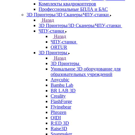
Комплекты квадрокоптеров
Профессиональные БПЛА и БАС
3D Принтеры/3D Сканеры/ЧПУ-станки
Назад
3D Принтеры/3D Сканеры/ЧПУ-станки
ЧПУ-станки
Назад
ЧПУ-станки
ORTUR
3D Принтеры
Назад
3D Принтеры
Уникальное 3D оборудование для
образовательных учреждений
Anycubic
Bambu Lab
BR LAB 3D
Creality
FlashForge
Flyingbear
Phrozen
QIDI
R:ED 3D
Raise3D
Snapmaker