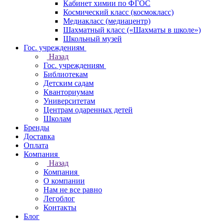
Кабинет химии по ФГОС
Космический класс (космокласс)
Медиакласс (медиацентр)
Шахматный класс («Шахматы в школе»)
Школьный музей
Гос. учреждениям
Назад
Гос. учреждениям
Библиотекам
Детским садам
Кванториумам
Университетам
Центрам одаренных детей
Школам
Бренды
Доставка
Оплата
Компания
Назад
Компания
О компании
Нам не все равно
Легоблог
Контакты
Блог