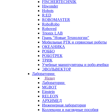
FISCHERTECHNIK
Hiwonder
Hobots
R:ED
ROBOMASTER
RoboRobo
Roboved
Trionix LAB
Грань "Новые Технологии"
Мобильные РТК и сервисные роботы
ОКЕАНИКА
РОББО
РОБОТРЕК
ТРИК
Учебные манипуляторы и робо-ячейки
ЭВОЛЬВЕКТОР
Лаборатории
Назад
Лаборатории
MGBOT
Einstein
RELEON
АРХИМЕД
Инженерная лаборатория
Коллекции и наглядные пособия