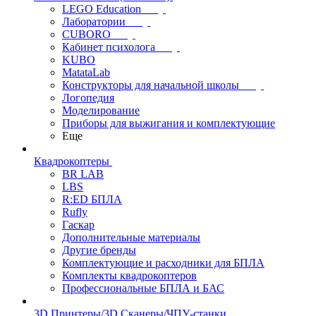
LEGO Education
Лаборатории
CUBORO
Кабинет психолога
KUBO
MatataLab
Конструкторы для начальной школы
Логопедия
Моделирование
Приборы для выжигания и комплектующие
Еще
Квадрокоптеры
BR LAB
LBS
R:ED БПЛА
Rufly
Гаскар
Дополнительные материалы
Другие бренды
Комплектующие и расходники для БПЛА
Комплекты квадрокоптеров
Профессиональные БПЛА и БАС
3D Принтеры/3D Сканеры/ЧПУ-станки