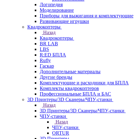
Логопедия
Моделирование
Приборы для выжигания и комплектующие
Развивающие игрушки
Квадрокоптеры
Назад
Квадрокоптеры
BR LAB
LBS
R:ED БПЛА
Rufly
Гаскар
Дополнительные материалы
Другие бренды
Комплектующие и расходники для БПЛА
Комплекты квадрокоптеров
Профессиональные БПЛА и БАС
3D Принтеры/3D Сканеры/ЧПУ-станки
Назад
3D Принтеры/3D Сканеры/ЧПУ-станки
ЧПУ-станки
Назад
ЧПУ-станки
ORTUR
3D Принтеры