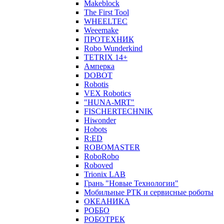
Makeblock
The First Tool
WHEELTEC
Weeemake
ПРОТЕХНИК
Robo Wunderkind
TETRIX 14+
Амперка
DOBOT
Robotis
VEX Robotics
"HUNA-MRT"
FISCHERTECHNIK
Hiwonder
Hobots
R:ED
ROBOMASTER
RoboRobo
Roboved
Trionix LAB
Грань "Новые Технологии"
Мобильные РТК и сервисные роботы
ОКЕАНИКА
РОББО
РОБОТРЕК