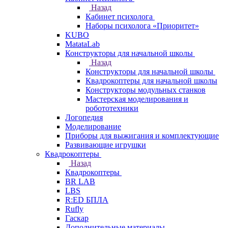
Назад
Кабинет психолога
Наборы психолога «Приоритет»
KUBO
MatataLab
Конструкторы для начальной школы
Назад
Конструкторы для начальной школы
Квадрокоптеры для начальной школы
Конструкторы модульных станков
Мастерская моделирования и
робототехники
Логопедия
Моделирование
Приборы для выжигания и комплектующие
Развивающие игрушки
Квадрокоптеры
Назад
Квадрокоптеры
BR LAB
LBS
R:ED БПЛА
Rufly
Гаскар
Дополнительные материалы