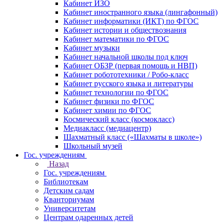
Кабинет ИЗО
Кабинет иностранного языка (лингафонный)
Кабинет информатики (ИКТ) по ФГОС
Кабинет истории и обществознания
Кабинет математики по ФГОС
Кабинет музыки
Кабинет начальной школы под ключ
Кабинет ОБЗР (первая помощь и НВП)
Кабинет робототехники / Робо-класс
Кабинет русского языка и литературы
Кабинет технологии по ФГОС
Кабинет физики по ФГОС
Кабинет химии по ФГОС
Космический класс (космокласс)
Медиакласс (медиацентр)
Шахматный класс («Шахматы в школе»)
Школьный музей
Гос. учреждениям
Назад
Гос. учреждениям
Библиотекам
Детским садам
Кванториумам
Университетам
Центрам одаренных детей