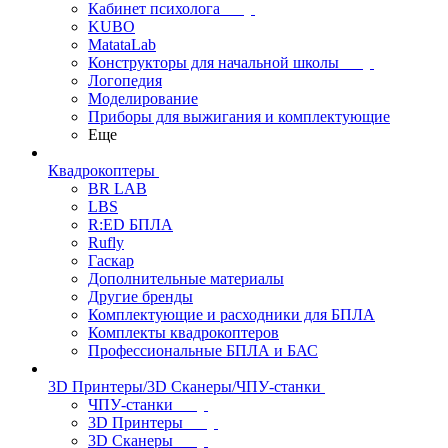
Кабинет психолога
KUBO
MatataLab
Конструкторы для начальной школы
Логопедия
Моделирование
Приборы для выжигания и комплектующие
Еще
Квадрокоптеры
BR LAB
LBS
R:ED БПЛА
Rufly
Гаскар
Дополнительные материалы
Другие бренды
Комплектующие и расходники для БПЛА
Комплекты квадрокоптеров
Профессиональные БПЛА и БАС
3D Принтеры/3D Сканеры/ЧПУ-станки
ЧПУ-станки
3D Принтеры
3D Сканеры