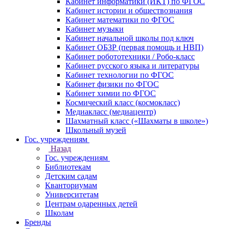
Кабинет информатики (ИКТ) по ФГОС
Кабинет истории и обществознания
Кабинет математики по ФГОС
Кабинет музыки
Кабинет начальной школы под ключ
Кабинет ОБЗР (первая помощь и НВП)
Кабинет робототехники / Робо-класс
Кабинет русского языка и литературы
Кабинет технологии по ФГОС
Кабинет физики по ФГОС
Кабинет химии по ФГОС
Космический класс (космокласс)
Медиакласс (медиацентр)
Шахматный класс («Шахматы в школе»)
Школьный музей
Гос. учреждениям
Назад
Гос. учреждениям
Библиотекам
Детским садам
Кванториумам
Университетам
Центрам одаренных детей
Школам
Бренды