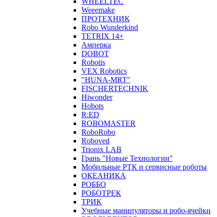
WHEELTEC
Weeemake
ПРОТЕХНИК
Robo Wunderkind
TETRIX 14+
Амперка
DOBOT
Robotis
VEX Robotics
"HUNA-MRT"
FISCHERTECHNIK
Hiwonder
Hobots
R:ED
ROBOMASTER
RoboRobo
Roboved
Trionix LAB
Грань "Новые Технологии"
Мобильные РТК и сервисные роботы
ОКЕАНИКА
РОББО
РОБОТРЕК
ТРИК
Учебные манипуляторы и робо-ячейки