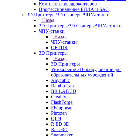
Комплекты квадрокоптеров
Профессиональные БПЛА и БАС
3D Принтеры/3D Сканеры/ЧПУ-станки
Назад
3D Принтеры/3D Сканеры/ЧПУ-станки
ЧПУ-станки
Назад
ЧПУ-станки
ORTUR
3D Принтеры
Назад
3D Принтеры
Уникальное 3D оборудование для
образовательных учреждений
Anycubic
Bambu Lab
BR LAB 3D
Creality
FlashForge
Flyingbear
Phrozen
QIDI
R:ED 3D
Raise3D
Snapmaker