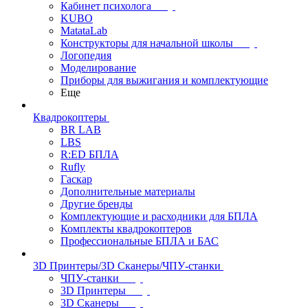
Кабинет психолога
KUBO
MatataLab
Конструкторы для начальной школы
Логопедия
Моделирование
Приборы для выжигания и комплектующие
Еще
Квадрокоптеры
BR LAB
LBS
R:ED БПЛА
Rufly
Гаскар
Дополнительные материалы
Другие бренды
Комплектующие и расходники для БПЛА
Комплекты квадрокоптеров
Профессиональные БПЛА и БАС
3D Принтеры/3D Сканеры/ЧПУ-станки
ЧПУ-станки
3D Принтеры
3D Сканеры