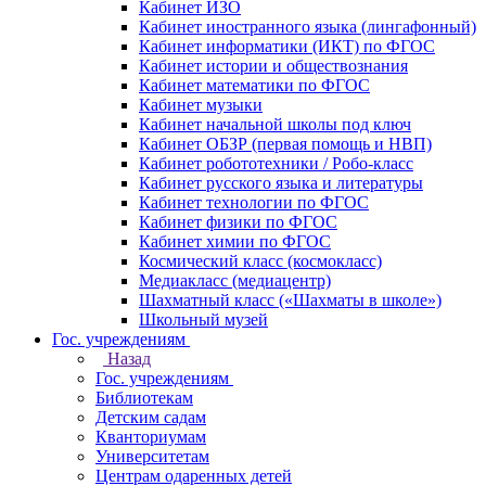
Кабинет ИЗО
Кабинет иностранного языка (лингафонный)
Кабинет информатики (ИКТ) по ФГОС
Кабинет истории и обществознания
Кабинет математики по ФГОС
Кабинет музыки
Кабинет начальной школы под ключ
Кабинет ОБЗР (первая помощь и НВП)
Кабинет робототехники / Робо-класс
Кабинет русского языка и литературы
Кабинет технологии по ФГОС
Кабинет физики по ФГОС
Кабинет химии по ФГОС
Космический класс (космокласс)
Медиакласс (медиацентр)
Шахматный класс («Шахматы в школе»)
Школьный музей
Гос. учреждениям
Назад
Гос. учреждениям
Библиотекам
Детским садам
Кванториумам
Университетам
Центрам одаренных детей