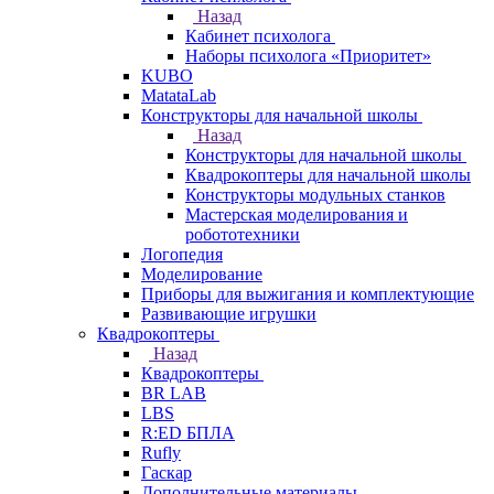
Назад
Кабинет психолога
Наборы психолога «Приоритет»
KUBO
MatataLab
Конструкторы для начальной школы
Назад
Конструкторы для начальной школы
Квадрокоптеры для начальной школы
Конструкторы модульных станков
Мастерская моделирования и
робототехники
Логопедия
Моделирование
Приборы для выжигания и комплектующие
Развивающие игрушки
Квадрокоптеры
Назад
Квадрокоптеры
BR LAB
LBS
R:ED БПЛА
Rufly
Гаскар
Дополнительные материалы