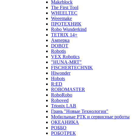
Makeblock
The First Tool
WHEELTEC
Weeemake
ПРОТЕХНИК
Robo Wunderkind
TETRIX 14+
Амперка
DOBOT
Robotis
VEX Robotics
"HUNA-MRT"
FISCHERTECHNIK
Hiwonder
Hobots
R:ED
ROBOMASTER
RoboRobo
Roboved
Trionix LAB
Грань "Новые Технологии"
Мобильные РТК и сервисные роботы
ОКЕАНИКА
РОББО
РОБОТРЕК