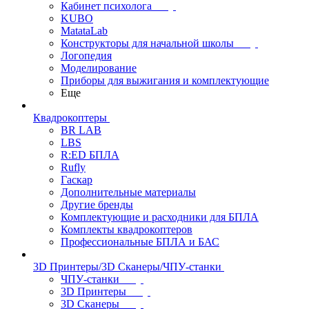
Кабинет психолога
KUBO
MatataLab
Конструкторы для начальной школы
Логопедия
Моделирование
Приборы для выжигания и комплектующие
Еще
Квадрокоптеры
BR LAB
LBS
R:ED БПЛА
Rufly
Гаскар
Дополнительные материалы
Другие бренды
Комплектующие и расходники для БПЛА
Комплекты квадрокоптеров
Профессиональные БПЛА и БАС
3D Принтеры/3D Сканеры/ЧПУ-станки
ЧПУ-станки
3D Принтеры
3D Сканеры