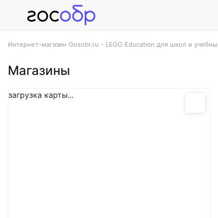
Запросить КП на вс
Интернет-магазин Gosobr.ru - LEGO Education для школ и учебн
Ваше имя
*
Магазины
Товары
загрузка карты...
Ваш номер телефона
*
Ваш e-mail
*
ИНН