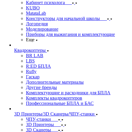
Кабинет психолога
KUBO
MatataLab
Конструкторы для начальной школы
Логопедия
Моделирование
Приборы для выжигания и комплектующие
Еще
Квадрокоптеры
BR LAB
LBS
R:ED БПЛА
Rufly
Гаскар
Дополнительные материалы
Другие бренды
Комплектующие и расходники для БПЛА
Комплекты квадрокоптеров
Профессиональные БПЛА и БАС
3D Принтеры/3D Сканеры/ЧПУ-станки
ЧПУ-станки
3D Принтеры
3D Сканеры