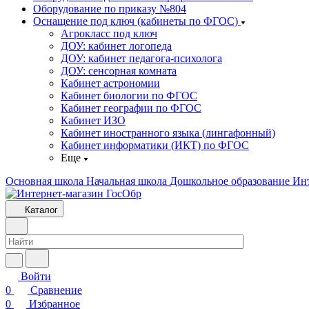
Оборудование по приказу №804
Оснащение под ключ (кабинеты по ФГОС)
Агрокласс под ключ
ДОУ: кабинет логопеда
ДОУ: кабинет педагога-психолога
ДОУ: сенсорная комната
Кабинет астрономии
Кабинет биологии по ФГОС
Кабинет географии по ФГОС
Кабинет ИЗО
Кабинет иностранного языка (лингафонный)
Кабинет информатики (ИКТ) по ФГОС
Еще
Основная школа
Начальная школа
Дошкольное образование
Ин
Каталог
Войти
0
Сравнение
0
Избранное