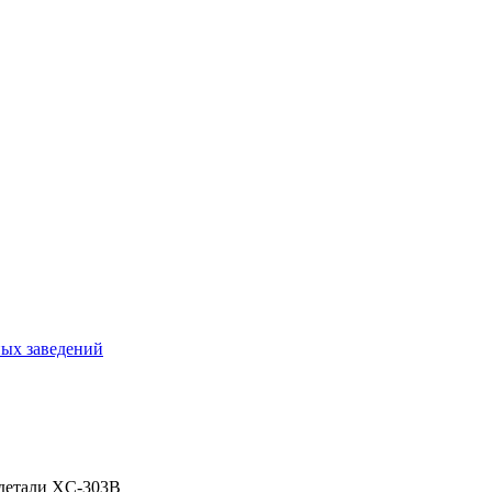
ных заведений
 детали XC-303B