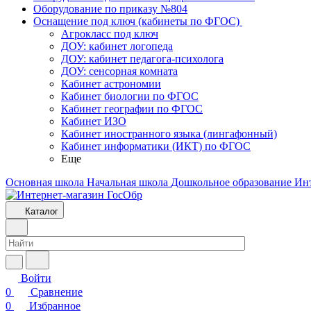
Оборудование по приказу №804
Оснащение под ключ (кабинеты по ФГОС)
Агрокласс под ключ
ДОУ: кабинет логопеда
ДОУ: кабинет педагога-психолога
ДОУ: сенсорная комната
Кабинет астрономии
Кабинет биологии по ФГОС
Кабинет географии по ФГОС
Кабинет ИЗО
Кабинет иностранного языка (лингафонный)
Кабинет информатики (ИКТ) по ФГОС
Еще
Основная школа
Начальная школа
Дошкольное образование
Ин
Каталог
Войти
0
Сравнение
0
Избранное