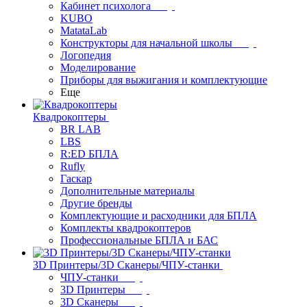
Кабинет психолога
KUBO
MatataLab
Конструкторы для начальной школы
Логопедия
Моделирование
Приборы для выжигания и комплектующие
Еще
Квадрокоптеры
BR LAB
LBS
R:ED БПЛА
Rufly
Гаскар
Дополнительные материалы
Другие бренды
Комплектующие и расходники для БПЛА
Комплекты квадрокоптеров
Профессиональные БПЛА и БАС
3D Принтеры/3D Сканеры/ЧПУ-станки
ЧПУ-станки
3D Принтеры
3D Сканеры