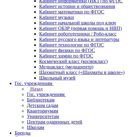
Кабинет информатики (ИКТ) по ФГОС
Кабинет истории и обществознания
Кабинет математики по ФГОС
Кабинет музыки
Кабинет начальной школы под ключ
Кабинет ОБЗР (первая помощь и НВП)
Кабинет робототехники / Робо-класс
Кабинет русского языка и литературы
Кабинет технологии по ФГОС
Кабинет физики по ФГОС
Кабинет химии по ФГОС
Космический класс (космокласс)
Медиакласс (медиацентр)
Шахматный класс («Шахматы в школе»)
Школьный музей
Гос. учреждениям
Назад
Гос. учреждениям
Библиотекам
Детским садам
Кванториумам
Университетам
Центрам одаренных детей
Школам
Бренды