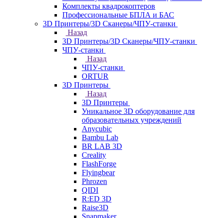
Комплекты квадрокоптеров
Профессиональные БПЛА и БАС
3D Принтеры/3D Сканеры/ЧПУ-станки
Назад
3D Принтеры/3D Сканеры/ЧПУ-станки
ЧПУ-станки
Назад
ЧПУ-станки
ORTUR
3D Принтеры
Назад
3D Принтеры
Уникальное 3D оборудование для
образовательных учреждений
Anycubic
Bambu Lab
BR LAB 3D
Creality
FlashForge
Flyingbear
Phrozen
QIDI
R:ED 3D
Raise3D
Snapmaker