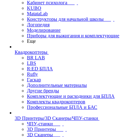
Кабинет психолога
KUBO
MatataLab
Конструкторы для начальной школы
Логопедия
Моделирование
Приборы для выжигания и комплектующие
Еще
Квадрокоптеры
BR LAB
LBS
R:ED БПЛА
Rufly
Гаскар
Дополнительные материалы
Другие бренды
Комплектующие и расходники для БПЛА
Комплекты квадрокоптеров
Профессиональные БПЛА и БАС
3D Принтеры/3D Сканеры/ЧПУ-станки
ЧПУ-станки
3D Принтеры
3D Сканеры