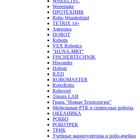
WHEELTEC
Weeemake
ПРОТЕХНИК
Robo Wunderkind
TETRIX 14+
Амперка
DOBOT
Robotis
VEX Robotics
"HUNA-MRT"
FISCHERTECHNIK
Hiwonder
Hobots
R:ED
ROBOMASTER
RoboRobo
Roboved
Trionix LAB
Грань "Новые Технологии"
Мобильные РТК и сервисные роботы
ОКЕАНИКА
РОББО
РОБОТРЕК
ТРИК
Учебные манипуляторы и робо-ячейки