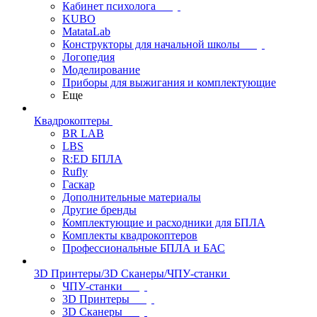
Кабинет психолога
KUBO
MatataLab
Конструкторы для начальной школы
Логопедия
Моделирование
Приборы для выжигания и комплектующие
Еще
Квадрокоптеры
BR LAB
LBS
R:ED БПЛА
Rufly
Гаскар
Дополнительные материалы
Другие бренды
Комплектующие и расходники для БПЛА
Комплекты квадрокоптеров
Профессиональные БПЛА и БАС
3D Принтеры/3D Сканеры/ЧПУ-станки
ЧПУ-станки
3D Принтеры
3D Сканеры