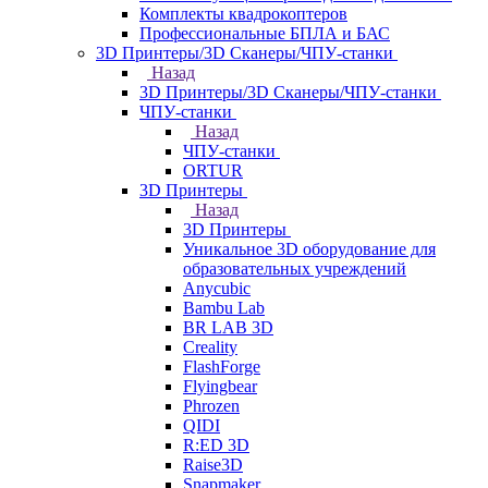
Комплекты квадрокоптеров
Профессиональные БПЛА и БАС
3D Принтеры/3D Сканеры/ЧПУ-станки
Назад
3D Принтеры/3D Сканеры/ЧПУ-станки
ЧПУ-станки
Назад
ЧПУ-станки
ORTUR
3D Принтеры
Назад
3D Принтеры
Уникальное 3D оборудование для
образовательных учреждений
Anycubic
Bambu Lab
BR LAB 3D
Creality
FlashForge
Flyingbear
Phrozen
QIDI
R:ED 3D
Raise3D
Snapmaker