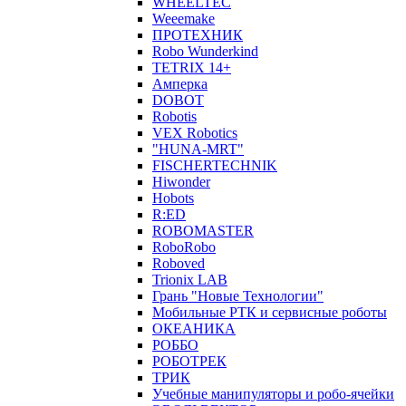
WHEELTEC
Weeemake
ПРОТЕХНИК
Robo Wunderkind
TETRIX 14+
Амперка
DOBOT
Robotis
VEX Robotics
"HUNA-MRT"
FISCHERTECHNIK
Hiwonder
Hobots
R:ED
ROBOMASTER
RoboRobo
Roboved
Trionix LAB
Грань "Новые Технологии"
Мобильные РТК и сервисные роботы
ОКЕАНИКА
РОББО
РОБОТРЕК
ТРИК
Учебные манипуляторы и робо-ячейки