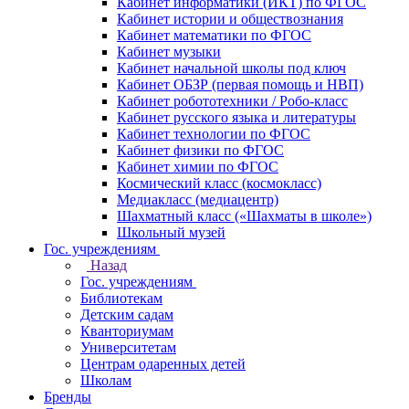
Кабинет информатики (ИКТ) по ФГОС
Кабинет истории и обществознания
Кабинет математики по ФГОС
Кабинет музыки
Кабинет начальной школы под ключ
Кабинет ОБЗР (первая помощь и НВП)
Кабинет робототехники / Робо-класс
Кабинет русского языка и литературы
Кабинет технологии по ФГОС
Кабинет физики по ФГОС
Кабинет химии по ФГОС
Космический класс (космокласс)
Медиакласс (медиацентр)
Шахматный класс («Шахматы в школе»)
Школьный музей
Гос. учреждениям
Назад
Гос. учреждениям
Библиотекам
Детским садам
Кванториумам
Университетам
Центрам одаренных детей
Школам
Бренды